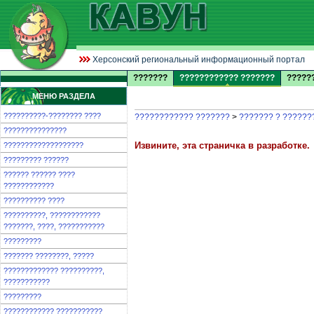
Херсонский региональный информационный портал
???????
???????????? ???????
?????
МЕНЮ РАЗДЕЛА
??????????-???????? ????
???????????? ???????
>
??????? ? ??????
???????????????
Извините, эта страничка в разработке.
???????????????????
????????? ??????
?????? ?????? ????
????????????
?????????? ????
??????????, ????????????
???????, ????, ???????????
?????????
??????? ????????, ?????
????????????? ??????????,
???????????
?????????
???????????? ???????????