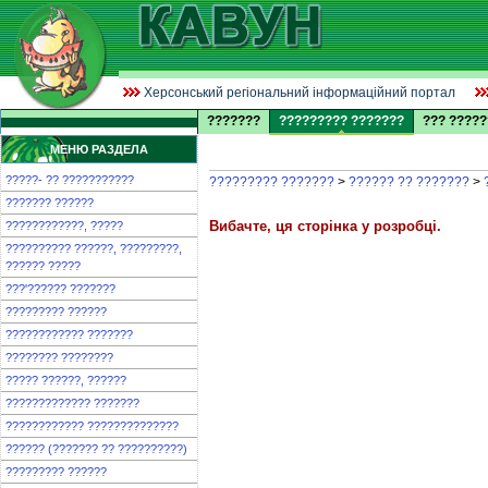
Херсонський регіональний інформаційний портал
???????
????????? ???????
??? ?????
МЕНЮ РАЗДЕЛА
?????- ?? ???????????
????????? ???????
>
?????? ?? ???????
>
??????? ??????
Вибачте, ця сторінка у розробці.
????????????, ?????
?????????? ??????, ?????????,
?????? ?????
???'?????? ???????
????????? ??????
???????????? ???????
???????? ????????
????? ??????, ??????
????????????? ???????
???????????? ??????????????
?????? (??????? ?? ??????????)
????????? ??????