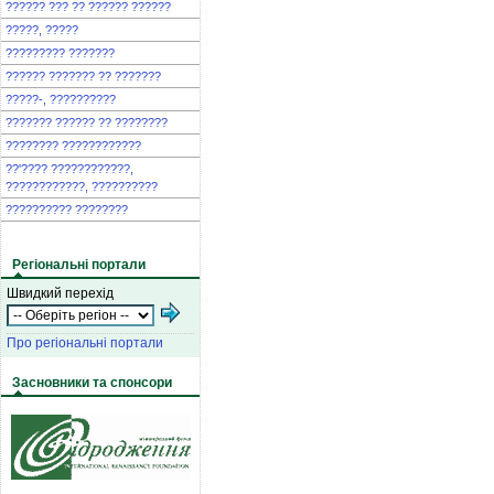
?????? ??? ?? ?????? ??????
?????, ?????
????????? ???????
?????? ??????? ?? ???????
?????-, ??????????
??????? ?????? ?? ????????
???????? ????????????
??'???? ????????????,
????????????, ??????????
?????????? ????????
Регіональні портали
Швидкий перехід
Про регіональні портали
Засновники та спонсори